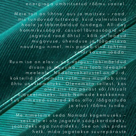
energiaga ümbritsetud rõõmu saatel.
Meie toit on lihtne, aus ja maitsev – road,
mis tunduvad tuttavad, kuid valmistatud
hoole ja läbimõeldud tundega. All-day
hommikusöögid, casual lõunasöögid või
jagatud road õhtul – kõik on loodud
mugavuse, ühenduse ja lõõgastava
naudingu nimel, mis paneb sind tahtma
veidi kauem jääda.
Ruum ise on elav – soe valgus, läbimõeldud
disain ja muusika, mis loob ideaalse
meeleolu. Nädalavahetustel on DJ-d,
kokteilid ja loomulik rütm, mis muudab sinu
õhtu unustamatuks. Olenemata sellest, kas
oled siin töö pärast või lihtsalt
ajaveetmiseks, loob Nomade keskkonna,
kus inimesed saavad koos olla, lõõgastuda
ja elust rõõmu tunda.
Me nimetame seda Nomadi kogemuseks –
sest elu ei ole jagatud söögikordadeks,
jookideks ega tundideks. See on üks pidev
hetk, mida jagatakse suurepäraste