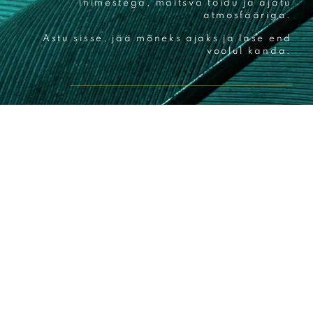
inimestega, maitsva toidu ja ajatu
atmosfääriga.
Astu sisse, jää mõneks ajaks ja lase end
voolul kanda.
golden
oleme
kaberneeme
gate
avatud
KONTAKT
KONTAKT
E–N 8:30–22
info@nomade.e
info@nomade.ee
R 8:30–01
568 36871
510 6530
L 10–01
Kordoni tee
Ahtri 6,
P 10–20
20,
Tallinn
Kaberneeme
MENÜÜ
MENÜÜ
oleme