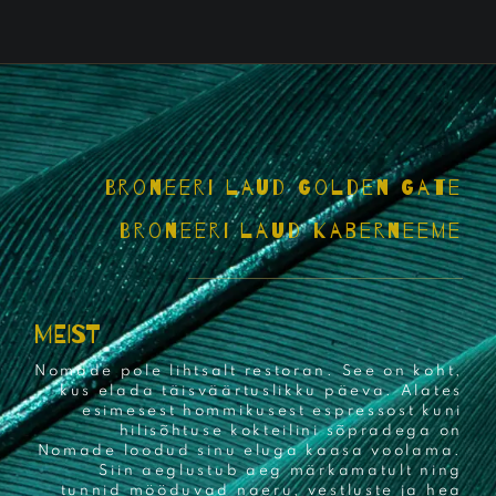
Broneeri laud Golden Gate
Broneeri laud Kaberneeme
MEIST
Nomade pole lihtsalt restoran. See on koht,
kus elada täisväärtuslikku päeva. Alates
esimesest hommikusest espressost kuni
hilisõhtuse kokteilini sõpradega on
Nomade loodud sinu eluga kaasa voolama.
Siin aeglustub aeg märkamatult ning
tunnid mööduvad naeru, vestluste ja hea